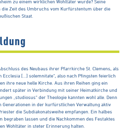
tenheim zu einem wirklichen Wohltäter wurde? Seine
 in die Zeit des Umbruchs vom Kurfürstentum über die
eußischen Staat.
ildung
bschluss des Neubaus ihrer Pfarrkirche St. Clemens, als
cclesia [...] solemnitate“, also nach Pfingsten feierlich
en ihre neue helle Kirche. Aus ihren Reihen ging ein
ndert später in Verbindung mit seiner Heimatkirche und
jungen „studiosus“ der Theologie kannten wohl alle. Denn
 Generationen in der kurfürstlichen Verwaltung aktiv
Priester die Subdiakonatsweihe empfangen. Ein halbes
heim begraben lassen und die Nachkommen des Festaktes
en Wohltäter in steter Erinnerung halten.