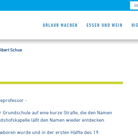
Pow
URLAUB MACHEN
ESSEN UND WEIN
HI
lbert Schue
eprofessor -
er Grundschule auf eine kurze Straße, die den Namen
riedshofskapelle läßt den Namen wieder entdecken.
eboren wurde und in der ersten Hälfte des 19.