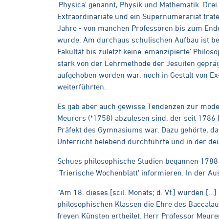
'Physica' genannt, Physik und Mathematik. Drei 
Extraordinariate und ein Supernumerariat traten
Jahre - von manchen Professoren bis zum Ende 
wurde. Am durchaus schulischen Aufbau ist ber
Fakultät bis zuletzt keine 'emanzipierte' Phil
stark von der Lehrmethode der Jesuiten gepräg
aufgehoben worden war, noch in Gestalt von Ex
weiterführten.
Es gab aber auch gewisse Tendenzen zur moder
Meurers (*1758) abzulesen sind, der seit 1786 P
Präfekt des Gymnasiums war. Dazu gehörte, d
Unterricht belebend durchführte und in der de
Schues philosophische Studien begannen 1788 u
'Trierische Wochenblatt' informieren. In der 
“Am 18. dieses [scil. Monats; d. Vf.] wurden [.
philosophischen Klassen die Ehre des Baccalau
freyen Künsten ertheilet. Herr Professor Meur