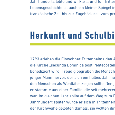
Jahrhunderts lebte und wirkte ... und für Trit
Lebensgeschichte ist auch ein kleiner Spiegel
französische Zeit bis zur Zugehörigkeit zum pr
Herkunft und Schulb
1793 erleben die Einwohner Trittenheims den A
die Kirche „secunda Dominica post Pentecostem E
benediziert wird. Freudig begrüßen die Mensch
junger Mann hervor, der sich ein halbes Jahrhu
den Menschen als Wohltäter zeigen sollte. Den 
er stammte aus einer Familie, die seit mehreren
war. Im gleichen Jahr sollte auf dem Weg zum 
Jahrhundert später würde er sich in Tritten
der Kirchweihe gelobten damals, sie wollten ihr