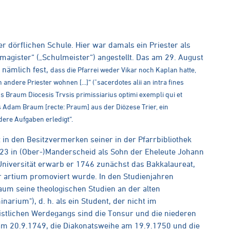
r dörflichen Schule. Hier war damals ein Priester als
magister“ („Schulmeister“) angestellt. Das am 29. August
 nämlich fest,
dass die Pfarrei weder Vikar noch Kaplan hatte,
ndere Priester wohnen [...]“ ("sacerdotes alii an intra fines
us Braum Diocesis Trvsis primissiarius optimi exempli qui et
s Adam Braum [recte: Praum] aus der Diözese Trier, ein
dere Aufgaben erledigt“.
in den Besitzvermerken seiner in der Pfarrbibliothek
723 in (Ober-)Manderscheid als Sohn der Eheleute Johann
niversität erwarb er 1746 zunächst das Bakkalaureat,
 artium promoviert wurde. In den Studienjahren
um seine theologischen Studien an der alten
inarium"), d. h. als ein Student, der nicht im
stlichen Werdegangs sind die Tonsur und die niederen
m 20.9.1749, die Diakonatsweihe am 19.9.1750 und die