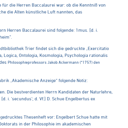
e für die Herren Baccalaurei war: ob die Kenntniß von
e die Alten künstliche Luft nannten, das
tern Herren Baccalaurei sind folgende: 1mus. [d. i.
nheim”.
tbibliothek Trier findet sich die gedruckte „Exercitatio
 Logica, Ontologia, Kosmologia, Psychologia rationalis
 des
Philosophieprofessors Jakob Ackermann (*1757) den
ubrik „Akademische Anzeige“ folgende Notiz:
n. Die bestverdienten Herrn Kandidaten der Naturlehre,
 [d. i. 'secundus'; d. Vf.] D. Schue Engelbertus ex
n gedrucktes Thesenheft vor: Engelbert Schue hatte mit
Doktorats in der Philosophie im akademischen