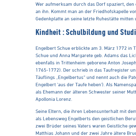
Wer aufmerksam durch das Dorf spaziert, den e
an ihn. Kommt man an der Friedhofskapelle vorb
Gedenkplatte an seine letzte Ruhestätte mitten u
Kindheit : Schulbildung und Stud
Engelbert Schue erblickte am 3. März 1772 in T
Schue und Anna Margarete geb. Adams das Licht
ebenfalls in Trittenheim geborene Anton Joseph
1765-1772). Der schrieb in das Taufregister u
Täuflings „Engelbertus“ und nennt auch die Paten
Engelbert 'aus der Taufe heben'). Als Namenspat
als Ehemann der älteren Schwester seiner Mutter
Apollonia Lorenz.
Seine Eltern, die ihren Lebensunterhalt mit 
als Lebensweg Engelberts den geistlichen Beruf.
zwei Brüder seines Vaters waren Geistliche gew
Matthias Johann und der zwei Jahre ältere Bru