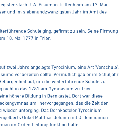
gister starb J. A. Praum in Trittenheim am 17. Mai
sser und im siebenundzwanzigsten Jahr im Amt des
eiterführende Schule ging, gefirmt zu sein. Seine Firmung
am 18. Mai 1777 in Trier.
uf zwei Jahre angelegte Tyrocinium, eine Art 'Vorschule',
siums vorbereiten sollte. Vermutlich gab er im Schuljahr
 Geborgenheit auf, um die weiterführende Schule zu
ung nicht in das 1781 am Gymnasium zu Trier
ine höhere Bildung in Bernkastel. Dort war diese
eckengymnasium“ hervorgegangen, das die Zeit der
nd wieder unterging. Das Bernkasteler Tyrocinium
 Engelberts Onkel Matthias Johann mit Ordensnamen
rdian im Orden Leitungsfunktion hatte.