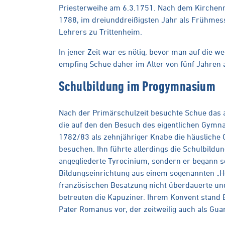
Priesterweihe am 6.3.1751. Nach dem Kirchenre
1788, im dreiunddreißigsten Jahr als Frühme
Lehrers zu Trittenheim.
In jener Zeit war es nötig, bevor man auf die w
empfing Schue daher im Alter von fünf Jahren 
Schulbildung im Progymnasium
Nach der Primärschulzeit besuchte Schue das a
die auf den den Besuch des eigentlichen Gymna
1782/83 als zehnjähriger Knabe die häusliche
besuchen. Ihn führte allerdings die Schulbild
angegliederte Tyrocinium, sondern er begann se
Bildungseinrichtung aus einem sogenannten „H
französischen Besatzung nicht überdauerte u
betreuten die Kapuziner. Ihrem Konvent stand
Pater Romanus vor, der zeitweilig auch als Gua