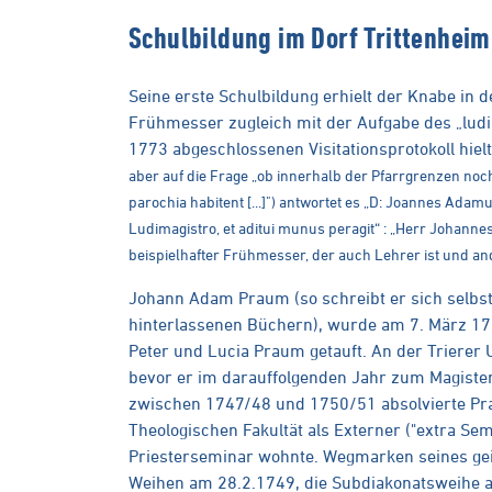
Schulbildung im Dorf Trittenheim
Seine erste Schulbildung erhielt der Knabe in de
Frühmesser zugleich mit der Aufgabe des „ludi
1773 abgeschlossenen Visitationsprotokoll hielt
aber auf die Frage „ob innerhalb der Pfarrgrenzen noch a
parochia habitent [...]") antwortet es „D: Joannes Adam
Ludimagistro, et aditui munus peragit“ : „Herr Johanne
beispielhafter Frühmesser, der auch Lehrer ist und an
Johann Adam Praum (so schreibt er sich selbst 
hinterlassenen Büchern), wurde am 7. März 1
Peter und Lucia Praum getauft. An der Trierer U
bevor er im darauffolgenden Jahr zum Magister
zwischen 1747/48 und 1750/51 absolvierte Pra
Theologischen Fakultät als Externer ("extra Sem
Priesterseminar wohnte. Wegmarken seines gei
Weihen am 28.2.1749, die Subdiakonatsweihe a