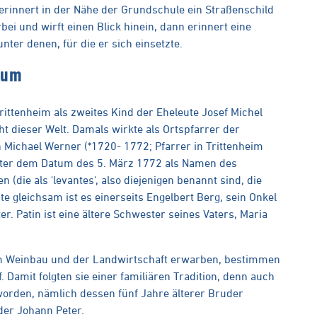
rinnert in der Nähe der Grundschule ein Straßenschild
ei und wirft einen Blick hinein, dann erinnert eine
nter denen, für die er sich einsetzte.
ium
rittenheim als zweites Kind der Eheleute Josef Michel
 dieser Welt. Damals wirkte als Ortspfarrer der
 Michael Werner (*1720- 1772; Pfarrer in Trittenheim
nter dem Datum des 5. März 1772 als Namen des
 (die als 'levantes', also diejenigen benannt sind, die
e gleichsam ist es einerseits Engelbert Berg, sein Onkel
. Patin ist eine ältere Schwester seines Vaters, Maria
dem Weinbau und der Landwirtschaft erwarben, bestimmen
 Damit folgten sie einer familiären Tradition, denn auch
orden, nämlich dessen fünf Jahre älterer Bruder
der Johann Peter.