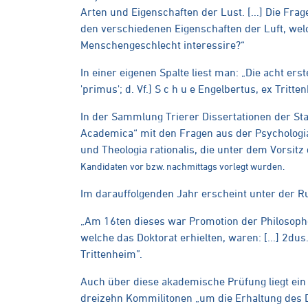
Arten und Eigenschaften der Lust. [...] Die Frag
den verschiedenen Eigenschaften der Luft, welch
Menschengeschlecht interessire?“
In einer eigenen Spalte liest man: „Die acht ers
'primus'; d. Vf.] S c h u e Engelbertus, ex Tritte
In der Sammlung Trierer Dissertationen der Stad
Academica“ mit den Fragen aus der Psychologia,
und Theologia rationalis, die unter dem Vorsitz
Kandidaten vor bzw. nachmittags vorlegt wurden.
Im darauffolgenden Jahr erscheint unter der R
„Am 16ten dieses war Promotion der Philosophe
welche das Doktorat erhielten, waren: [...] 2dus.
Trittenheim”.
Auch über diese akademische Prüfung liegt ei
dreizehn Kommilitonen „um die Erhaltung des 